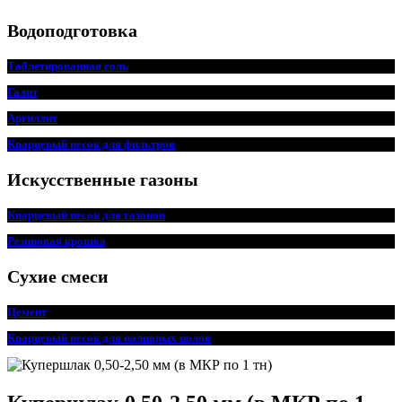
Водоподготовка
Таблетированная соль
Галит
Аргиллит
Кварцевый песок для фильтров
Искусственные газоны
Кварцевый песок для
г
азонов
Резиновая крошка
Сухие смеси
Цемент
Кварцевый песок для наливных полов