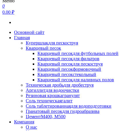
Меню
0
0.00 ₽
Основной сайт
Главная
Купершлак
для пескоструя
Кварцевый песок
Кварцевый песок
для футбольных полей
Кварцевый песок
для фильтров
Кварцевый песок
для пескоструя
Кварцевый песок
формовочный
Кварцевый песок
стекольный
Кварцевый песок
для наливных полов
Техническая дробь
для дробеструя
Аргиллит
для водоочистки
Резиновая крошка
гранулят
Соль техническая
галит
Соль таблетированная
для водоподготовки
Гранатовый песок
для гидроабразива
Цемент
М400, М500
Компания
О нас