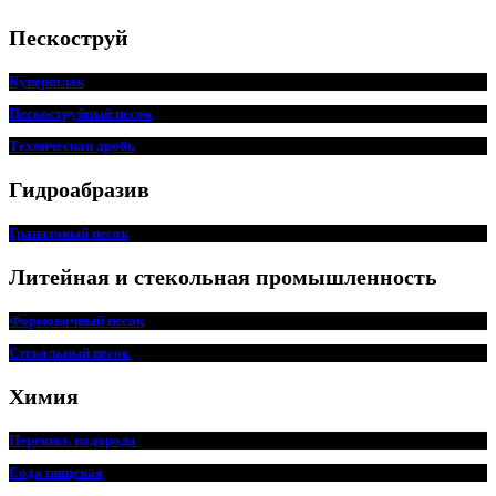
Пескоструй
Купершлак
Пескоструйный песок
Техническая дробь
Гидроабразив
Гранатовый песок
Литейная и стекольная промышленность
Формовочный песок
Стекольный песок
Химия
Перекись водорода
Сода пищевая