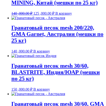
MINING, Китай (мешки по 25 кг)
Первоначальная
Текущая
140 ,000.00
₽
125 ,000.00
₽
В корзину
цена
цена:
составляла
125
140
,000.00 ₽.
Гранатовый песок mesh 200/220,
,000.00 ₽.
GMA Garnet, Австралия (мешки по
25 кг)
140 ,000.00
₽
В корзину
Гранатовый песок mesh 30/60,
BLASTRITE, Индия/ЮАР (мешки
по 25 кг)
150 ,000.00
₽
В корзину
Гранатовый песок mesh 30/60, GMA