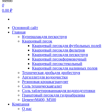
Меню
0
0.00 ₽
Основной сайт
Главная
Купершлак
для пескоструя
Кварцевый песок
Кварцевый песок
для футбольных полей
Кварцевый песок
для фильтров
Кварцевый песок
для пескоструя
Кварцевый песок
формовочный
Кварцевый песок
стекольный
Кварцевый песок
для наливных полов
Техническая дробь
для дробеструя
Аргиллит
для водоочистки
Резиновая крошка
гранулят
Соль техническая
галит
Соль таблетированная
для водоподготовки
Гранатовый песок
для гидроабразива
Цемент
М400, М500
Компания
О нас