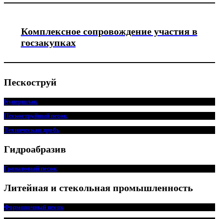
Комплексное сопровождение участия в
госзакупках
Пескоструй
Купершлак
Пескоструйный песок
Техническая дробь
Гидроабразив
Гранатовый песок
Литейная и стекольная промышленность
Формовочный песок