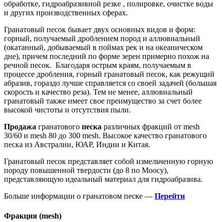
обработке, гидроабразивной резке , полировке, очистке воды
и других производственных сферах.
Гранатовый песок бывает двух основных видов и форм:
горный, получаемый дроблением пород и аллювиальный
(окатанный, добываемый в поймах рек и на океаническом
дне), причем последний по форме зерен примерно похож на
речной песок. Благодаря острым краям, получаемым в
процессе дробления, горный гранатовый песок, как режущий
абразив, гораздо лучше справляется со своей задачей (большая
скорость и качество реза). Тем не менее, аллювиальный
гранатовый также имеет свое преимущество за счет более
высокой чистоты и отсутствия пыли.
Продажа
гранатового
песка
различных фракций от mesh
30/60 и mesh 80 до 300 mesh. Высокое качество гранатового
песка из Австралии, ЮАР, Индии и Китая.
Гранатовый песок представляет собой измельченную горную
породу повышенной твердости (до 8 по Моосу),
представляющую идеальный материал для гидроабразива.
Больше информации о гранатовом песке —
Перейти
Фракция (mesh)