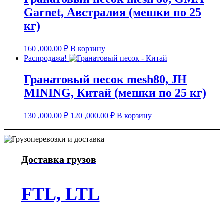
Garnet, Австралия (мешки по 25
кг)
160 ,000.00
₽
В корзину
Распродажа!
Гранатовый песок mesh80, JH
MINING, Китай (мешки по 25 кг)
Первоначальная
Текущая
130 ,000.00
₽
120 ,000.00
₽
В корзину
цена
цена:
составляла
120
130
,000.00 ₽.
,000.00 ₽.
Доставка грузов
FTL, LTL