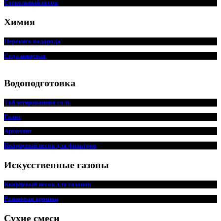
Стекольный песок
Химия
Перекись водорода
Сода пищевая
Водоподготовка
Таблетированная соль
Галит
Аргиллит
Кварцевый песок для фильтров
Искусственные газоны
Кварцевый песок для
г
азонов
Резиновая крошка
Сухие смеси